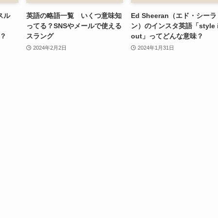
スル
英語の略語一覧 いくつ意味知
Ed Sheeran（エド・シーラ
ってる？SNSやメールで使える
ン）のインスタ英語「style i
味？
スラング
out」ってどんな意味？
2024年2月2日
2024年1月31日