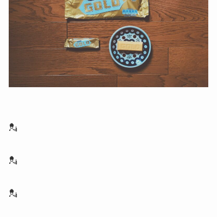
💂
💂
💂