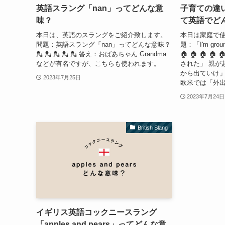
英語スラング「nan」ってどんな意
子育ての違い？
味？
て英語でど
本日は、英語のスラングをご紹介致します。
本日は家庭で使
問題：英語スラング「nan」ってどんな意味？
題：「I'm g
💂 💂 💂 💂 💂 答え：おばあちゃん Grandma
🏠 🏠 🏠 
などが有名ですが、こちらも使われます。
された」 親が
から出ていけ
2023年7月25日
欧米では「外出
2023年7月24日
British Slang
イギリス英語コックニースラング
「apples and pears」ってどんな意