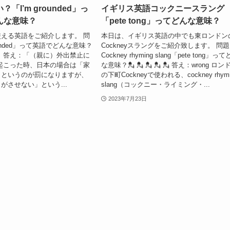
「I’m grounded」っ
イギリス英語コックニースラング
んな意味？
「pete tong」ってどんな意味？
える英語をご紹介します。 問
本日は、イギリス英語の中でも東ロンドン
rounded」って英語でどんな意味？
Cockneyスラングをご紹介致します。 問
🏠 🏠 答え：「（親に）外出禁止に
Cockney rhyming slang「pete tong」っ
起こった時、日本の場合は「家
な意味？💂 💂 💂 💂 💂 答え：wrong ロン
」というのが罰になりますが、
の下町Cockneyで使われる、cockney rhymi
がさせない」という...
slang（コックニー・ライミング・...
2023年7月23日