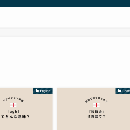
English
Footb