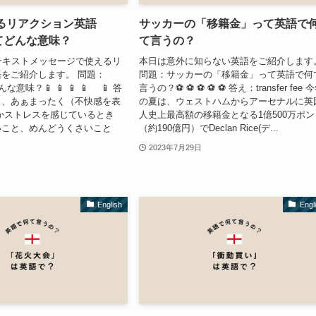
えるリアクション英語
サッカーの「移籍金」って英語で
てどんな意味？
て言うの？
テキストメッセージで使えるリ
本日は意外に知らない英語をご紹介します
をご紹介します。 問題：
問題：サッカーの「移籍金」って英語で何
な意味？📱 📱 📱 📱 📱 答
言うの？⚽ ⚽ ⚽ ⚽ ⚽ 答え：transfer fee 
ぇ、あぁまったく（不快感を表
の夏は、ウェストハムからアーセナルに英
かストレスを感じているとき
人史上最高額の移籍金となる1億500万ポン
いこと、めんどうくさいこと
（約190億円）でDeclan Rice(デ...
2023年7月29日
English
Engl