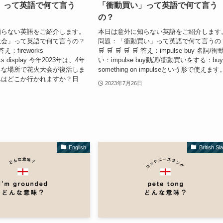
」って英語で何て言う
「衝動買い」って英語で何て言う
の？
知らない英語をご紹介します。
本日は意外に知らない英語をご紹介します
大会」って英語で何て言うの？
問題：「衝動買い」って英語で何て言うの
 答え：fireworks
🛒 🛒 🛒 🛒 🛒 答え：impulse buy 名詞/
works display 今年2023年は、4年
い：impulse buy動詞/衝動買いをする：bu
ろな場所で花火大会が復活しま
something on impulseという形で使えます
んはどこか行かれますか？日
2023年7月26日
English
British Sl