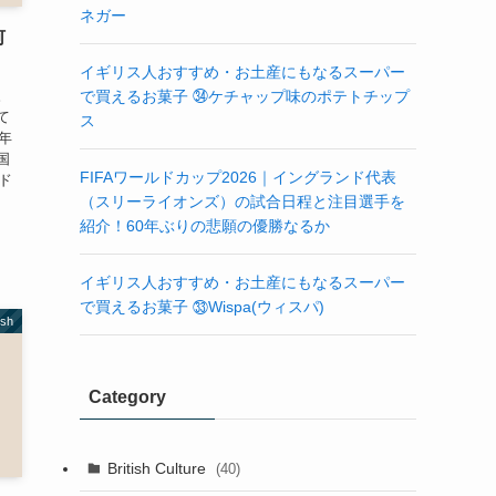
ネガー
何
イギリス人おすすめ・お土産にもなるスーパー
。
で買えるお菓子 ㉞ケチャップ味のポテトチップ
て
ス
今年
国
FIFAワールドカップ2026｜イングランド代表
ド
（スリーライオンズ）の試合日程と注目選手を
紹介！60年ぶりの悲願の優勝なるか
イギリス人おすすめ・お土産にもなるスーパー
で買えるお菓子 ㉝Wispa(ウィスパ)
ish
Category
British Culture
(40)