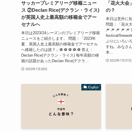
サッカープレミアリーグ移籍ニュー
「花火大会
ス ②Declan Rice(デクラン・ライス)
の？
が英国人史上最高額の移籍金でアー
本日は意外に
セナルへ
問題：「花火
🎆 🎆 🎆 🎆 
本日は2023/24シーズンのプレミアリーグ移籍
festival/fire
ニュースをご紹介します。 問題：「2023年
ぶりにいろい
夏、英国人史上最高額の移籍金でアーセナル
すね。みなさ
へ移籍したのは誰？」⚽ ⚽ ⚽ ⚽ ⚽ 答え：
本...
Declan Rice(デクラン・ライス) 毎年高額の移
籍の話題があったDeclan Rice(デクラ...
2023年7月27日
2023年7月28日
English