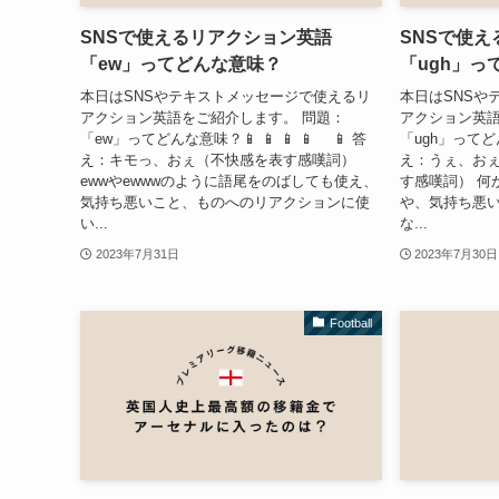
SNSで使えるリアクション英語
SNSで使
「ew」ってどんな意味？
「ugh」っ
本日はSNSやテキストメッセージで使えるリ
本日はSNSや
アクション英語をご紹介します。 問題：
アクション英語
「ew」ってどんな意味？📱 📱 📱 📱 📱 答
「ugh」ってどん
え：キモっ、おぇ（不快感を表す感嘆詞）
え：うぇ、お
ewwやewwwのように語尾をのばしても使え、
す感嘆詞） 何
気持ち悪いこと、ものへのリアクションに使
や、気持ち悪
い...
な...
2023年7月31日
2023年7月30日
Football