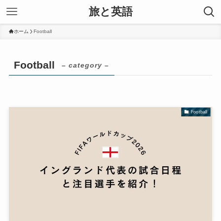
旅と英語
ホーム
Football
Football
– category –
Football