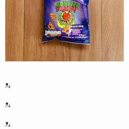
💂
💂
💂