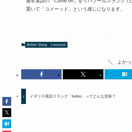
通常英語の「Come on」をリバプールスラングで
置いて「コメーッド」という感じになります。
British Slang
Liverpool
よかっ
イギリス英語スラング「belter」ってどんな意味？