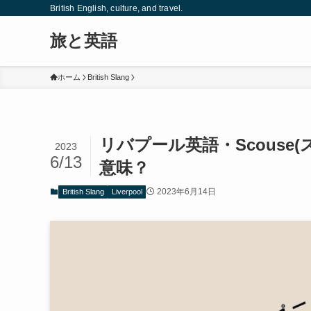
British English, culture, and travel.
旅と英語
ホーム
British Slang
リバプール英語・Scouse(
2023
6/13
意味？
2023年6月14日
British Slang
Liverpool