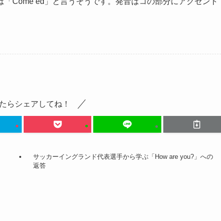
は「Come ed」と言うそうです。発音はコの部分にアクセント
たらシェアしてね！
サッカーイングランド代表選手から学ぶ「How are you?」への
返答