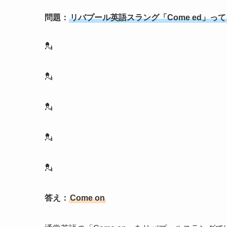
問題：
リバプール英語スラング「Come ed」っ
💂
💂
💂
💂
💂
答え：
Come on