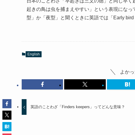
日本のことわざ「早起きは三文の徳」と同じ早く
起きの鳥は虫を捕まえやすい」という表現になっていま
型」か「夜型」と聞くときに英語では「Early bird o
English
よかっ
英語のことわざ「Finders keepers」ってどんな意味？