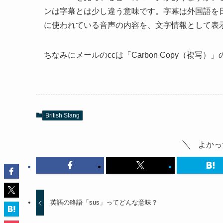
ンは字幕とは少し違う意味です。字幕は外国語を
に使われている音声の内容を、文字情報として表
ちなみにメールのccは「Carbon Copy（複写）」の
British Slang
よかっ
英語の略語「sus」ってどんな意味？